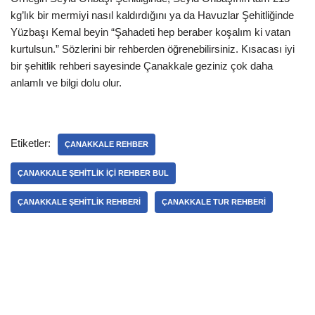
kg’lık bir mermiyi nasıl kaldırdığını ya da Havuzlar Şehitliğinde
Yüzbaşı Kemal beyin “Şahadeti hep beraber koşalım ki vatan
kurtulsun.” Sözlerini bir rehberden öğrenebilirsiniz. Kısacası iyi
bir şehitlik rehberi sayesinde Çanakkale geziniz çok daha
anlamlı ve bilgi dolu olur.
Etiketler:
ÇANAKKALE REHBER
ÇANAKKALE ŞEHITLIK IÇI REHBER BUL
ÇANAKKALE ŞEHITLIK REHBERI
ÇANAKKALE TUR REHBERI