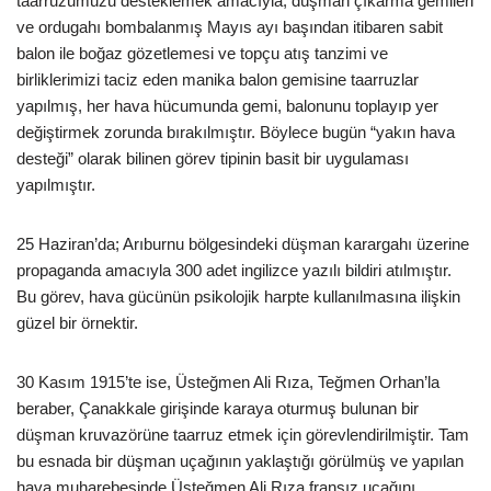
taarruzumuzu desteklemek amacıyla; düşman çıkarma gemileri
ve ordugahı bombalanmış Mayıs ayı başından itibaren sabit
balon ile boğaz gözetlemesi ve topçu atış tanzimi ve
birliklerimizi taciz eden manika balon gemisine taarruzlar
yapılmış, her hava hücumunda gemi, balonunu toplayıp yer
değiştirmek zorunda bırakılmıştır. Böylece bugün “yakın hava
desteği” olarak bilinen görev tipinin basit bir uygulaması
yapılmıştır.
25 Haziran’da; Arıburnu bölgesindeki düşman karargahı üzerine
propaganda amacıyla 300 adet ingilizce yazılı bildiri atılmıştır.
Bu görev, hava gücünün psikolojik harpte kullanılmasına ilişkin
güzel bir örnektir.
30 Kasım 1915’te ise, Üsteğmen Ali Rıza, Teğmen Orhan’la
beraber, Çanakkale girişinde karaya oturmuş bulunan bir
düşman kruvazörüne taarruz etmek için görevlendirilmiştir. Tam
bu esnada bir düşman uçağının yaklaştığı görülmüş ve yapılan
hava muharebesinde Üsteğmen Ali Rıza fransız uçağını