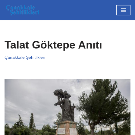
İçeriğe
geç
Talat Göktepe Anıtı
Çanakkale Şehitlikleri